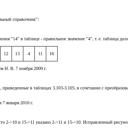
льный справочник":
чения "14" в таблице - правильное значение "4", т. е. таблица д
12
13
4
11
16
Н. В. 7 ноября 2009 г.
ки, приведенные в таблицах 3.103-3.105, в сочетании с преобраз
7 января 2010 г.
место 2->10 и 15->11 указано 2->11 и 15->10. Исправленный рису