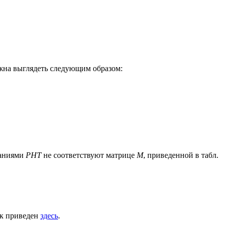
олжна выглядеть следующим образом:
ованиями
PHT
не соответствуют матрице
M
, приведенной в табл.
нок приведен
здесь
.