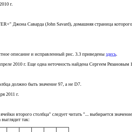
010 г.
FER+" Джона Саварда (John Savard), домашняя страница которого
ектное описание и исправленный рис. 3.3 приведены
здесь
.
 апреле 2010 г. Еще одна неточность найдена Сергеем Рязановым 1
столбца должно быть значение 97, а не D7.
я 2011 г.
ой ячейки второго столбца" следует читать "... выбирается значен
 выглядит так: