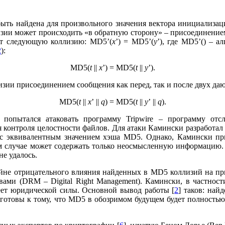
т быть найдена для произвольного значения вектора инициализа
изии может происходить «в обратную сторону» – присоединением
ют следующую коллизию: MD5’(
x
’) = MD5’(
y
’), где MD5’() – 
2
):
MD5(
t
||
x
’) = MD5(
t
||
y
’).
зии присоединением сообщения как перед, так и после двух да
MD5(
t
||
x
’ ||
q
) = MD5(
t
||
y
’ ||
q
).
 попытался атаковать программу Tripwire – программу от
 контроля целостности файлов. Для атаки Камински разработа
 с эквивалентным значением хэша MD5. Однако, Камински приз
 случае может содержать только неосмысленную информацию. Т.
е удалось.
райне отрицательного влияния найденных в MD5 коллизий на п
и (DRM – Digital Right Management). Камински, в частности,
еет юридической силы. Основной вывод работы [
2
] таков: най
 готовы к тому, что MD5 в обозримом будущем будет полностью 