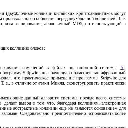
ции (двухблочные коллизии китайских криптоаналитиков могут
 произвольного сообщения перед двухблочной коллизией. Т. е.
алгоритм хэширования, аналогичный MD5, но использующий в
ющих коллизию блоков:
слеживания изменений в файлах операционной системы [
5
],
л программу Stripwire, позволяющую подменить зашифрованный
нал, что практическое применение программы Stripwire для
 е., в отличие от атаки Микля, сконструировать практически
рименяющие данный алгоритм системы; прежде всего, системы
 делает вывод о том, что, благодаря коллизиям, электронная
денные абстрактные коллизии еще не являются основанием для
взломан. Следовательно, предпочтительно использовать более