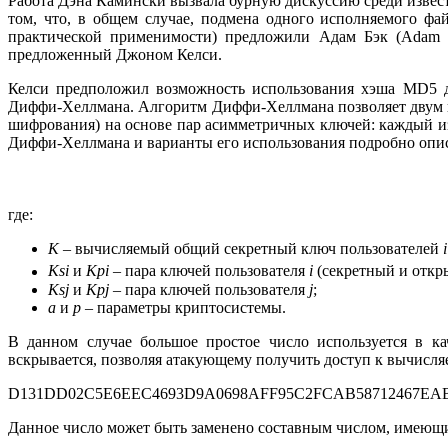
Работа Дэна Камински вызвала бурную дискуссию среди извес
том, что, в общем случае, подмена одного исполняемого фа
практической применимости) предложили Адам Бэк (Adam B
предложенный Джоном Келси.
Келси предположил возможность использования хэша MD5 д
Диффи-Хеллмана. Алгоритм Диффи-Хеллмана позволяет двум п
шифрования) на основе пар асимметричных ключей: каждый из
Диффи-Хеллмана и варианты его использования подробно опис
где:
K
– вычисляемый общий секретный ключ пользователей
i
Ksi
и
Kpi
– пара ключей пользователя
i
(секретный и откр
Ksj
и
Kpj
– пара ключей пользователя
j
;
a
и
p
– параметры криптосистемы.
В данном случае большое простое число используется в к
вскрывается, позволяя атакующему получить доступ к вычисляе
D131DD02C5E6EEC4693D9A0698AFF95C2FCAB58712467EAB4
Данное число может быть заменено составным числом, имеющи