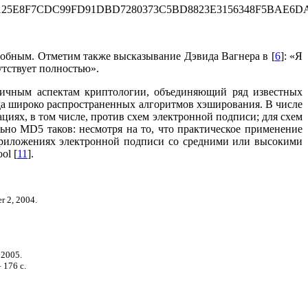
25E8F7CDC99FD91DBD7280373C5BD8823E3156348F5BAE6DAC
одобным. Отметим также высказывание Дэвида Вагнера в [
6
]: «Я
утствует полностью».
личным аспектам криптологии, объединяющий ряд известных
яда широко распространенных алгоритмов хэширования. В числе
циях, в том числе, против схем электронной подписи; для схем
ьно MD5 таков: несмотря на то, что практическое применение
приложениях электронной подписи со средними или высокими
ol [
11
].
r 2, 2004.
 2005.
 176 с.