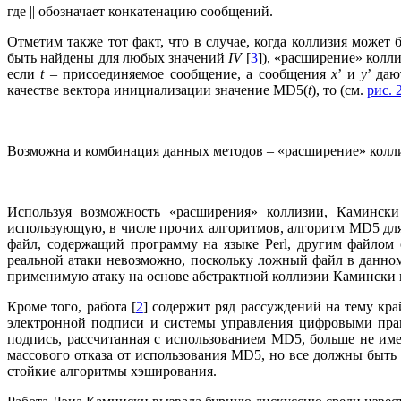
где || обозначает конкатенацию сообщений.
Отметим также тот факт, что в случае, когда коллизия може
быть найдены для любых значений
IV
[
3
]), «расширение» колл
если
t
– присоединяемое сообщение, а сообщения
x
’ и
y
’ да
качестве вектора инициализации значение MD5(
t
), то (см.
рис. 
Возможна и комбинация данных методов – «расширение» колли
Используя возможность «расширения» коллизии, Камински
использующую, в числе прочих алгоритмов, алгоритм MD5 для
файл, содержащий программу на языке Perl, другим файлом
реальной атаки невозможно, поскольку ложный файл в данном
применимую атаку на основе абстрактной коллизии Камински н
Кроме того, работа [
2
] содержит ряд рассуждений на тему к
электронной подписи и системы управления цифровыми правам
подпись, рассчитанная с использованием MD5, больше не им
массового отказа от использования MD5, но все должны быть
стойкие алгоритмы хэширования.