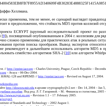
004583EB8FB7F8955AD340609F4B30283E4888325F1415A0851
 Диффи-Хеллмана.
чески применима, тем не менее, ее сценарий выглядит правдоп
стоит в предположении, что стойкость MD5 против коллизий отс
 проекта ECRYPT (крупный исследовательский проект по раз
 [
9
]), посвященный опубликованным в 2004 г. коллизиям для р
очно сложно применимы для практических атак в реальных ситуа
ования против поиска прообразов. Вывод экспертов относител
не рекомендует в дальнейшем использовать алгоритм MD5 в 
льзовать семейство алгоритмов SHA-2 [
10
] или алгоритм Whirlpo
st. //
http://eprint.iacr.org
– Charles University, Prague, Czech Republic – Decembe
cr.org
– Avaya – 06-Dec-2004.
D5, HAVAL-128 and RIPEMD. //
http://eprint.iacr.org
– Revised on August 17, 2004.
.wikipedia.org
.
сайте
http://diswww.mit.edu
в архиве cryptography@c2.net – Dec 14, 2004 – Jan 5,
 учебное пособие
. Под ред. Л. Г. Гагариной. – М.: Финансы и статистика, 2005 –
ttp://www.ecrypt.eu.org
– Revision 1.1 – 17. February 2005.
rg/ecrypt1
.
nstitute of Standards and Technology – 2002 August 1.