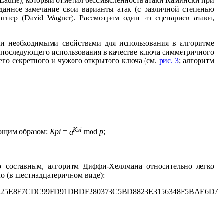
 Laurie), который отметил бессмысленность атаки Камински при
данное замечание свои варианты атак (с различной степенью
нер (David Wagner). Рассмотрим один из сценариев атаки,
и необходимыми свойствами для использования в алгоритме
последующего использования в качестве ключа симметричного
его секретного и чужого открытого ключа (см.
рис. 3
; алгоритм
Ksi
ующим образом:
Kpi
=
a
mod
p
;
о составным, алгоритм Диффи-Хеллмана относительно легко
о (в шестнадцатеричном виде):
25E8F7CDC99FD91DBDF280373C5BD8823E3156348F5BAE6DAC