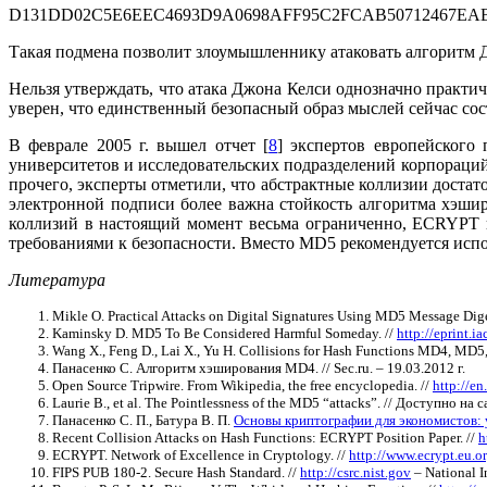
D131DD02C5E6EEC4693D9A0698AFF95C2FCAB50712467EAB4
Такая подмена позволит злоумышленнику атаковать алгоритм
Нельзя утверждать, что атака Джона Келси однозначно практи
уверен, что единственный безопасный образ мыслей сейчас со
В феврале 2005 г. вышел отчет [
8
] экспертов европейского
университетов и исследовательских подразделений корпораций
прочего, эксперты отметили, что абстрактные коллизии достат
электронной подписи более важна стойкость алгоритма хэшир
коллизий в настоящий момент весьма ограниченно, ECRYPT 
требованиями к безопасности. Вместо MD5 рекомендуется испо
Литература
Mikle O. Practical Attacks on Digital Signatures Using MD5 Message Dige
Kaminsky D. MD5 To Be Considered Harmful Someday. //
http://eprint.ia
Wang X., Feng D., Lai X., Yu H. Collisions for Hash Functions MD4, M
Панасенко С. Алгоритм хэширования MD4. // Sec.ru. – 19.03.2012 г.
Open Source Tripwire. From Wikipedia, the free encyclopedia. //
http://en
Laurie B., et al. The Pointlessness of the MD5 “attacks”. // Доступно на 
Панасенко С. П., Батура В. П.
Основы криптографии для экономистов:
Recent Collision Attacks on Hash Functions: ECRYPT Position Paper. //
h
ECRYPT. Network of Excellence in Cryptology. //
http://www.ecrypt.eu.o
FIPS PUB 180-2. Secure Hash Standard. //
http://csrc.nist.gov
– National I