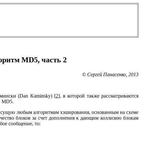
оритм MD5, часть 2
© Сергей Панасенко, 2013
мински (Dan Kaminsky) [
2
], в которой также рассматриваются
а MD5.
присущую любым алгоритмам хэширования, основанным на схеме
ичество блоков за счет дополнения к дающим коллизию блокам
бое сообщение, то: