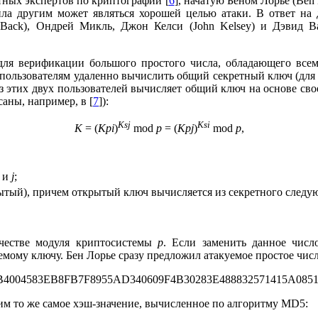
тных экспертов по криптографии [
6
], начатую Беном Лорье (Ben
йла другим может являться хорошей целью атаки. В ответ на 
ack), Ондрей Микль, Джон Келси (John Kelsey) и Дэвид Ваг
ля верификации большого простого числа, обладающего всем
ользователям удаленно вычислить общий секретный ключ (для 
 этих двух пользователей вычисляет общий ключ на основе сво
аны, например, в [
7
]):
Ksj
Ksi
K
= (
Kpi
)
mod
p
= (
Kpj
)
mod
p
,
и
j
;
ытый), причем открытый ключ вычисляется из секретного след
ачестве модуля криптосистемы
p
. Если заменить данное числ
мому ключу. Бен Лорье сразу предложил атакуемое простое числ
004583EB8FB7F8955AD340609F4B30283E488832571415A0851
м то же самое хэш-значение, вычисленное по алгоритму MD5: