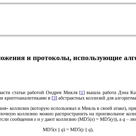
ложения и протоколы, использующие алг
асти статьи работой Ондрея Микля [
1
] вышла работа Дэна Ка
и криптоаналитиками в [
3
] абстрактных коллизий для алгоритм
ия» коллизии (которую использовал и Микль в своей атаке), 
хблочную коллизию можно распространить на произвольное кол
е. если сообщения
x
и
y
дают коллизию (MD5(
x
) = MD5(
y
)), а
q
– лю
MD5(
x
||
q
) = MD5(
y
||
q
),